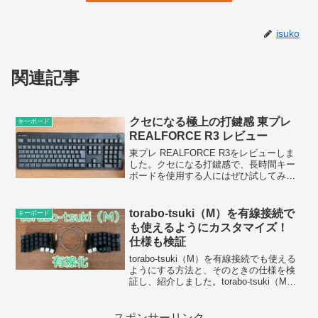
isuko
関連記事
クセになる極上の打鍵感 東プレ
キーボード
REALFORCE R3 レビュー
東プレ REALFORCE R3をレビューしま
した。クセになる打鍵感で、長時間キー
ボードを使用する人にはぜひ試してみて
ほしいです。
torabo-tsuki（M）を有線接続で
キーボード
も使えるようにカスタマイズ！
仕様も検証
torabo-tsuki（M）を有線接続でも使える
ようにする方法と、そのときの仕様を検
証し、紹介しました。torabo-tsuki（M）
は電池の容量がなくなると使えなくなっ
てしまうという問題がありましたが、そ
れほど難しくない作業で解決できまし
スポンサーリンク