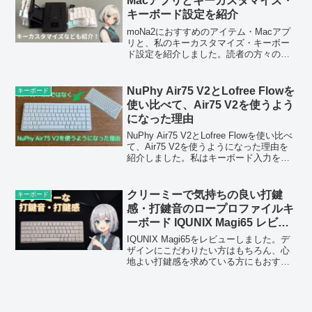
Macアプリとキーカスタマイズ・
キーボード設定を紹介
moNa2におすすめのアイテム・Macアプ
リと、私のキーカスタマイズ・キーボー
ド設定を紹介しました。読者の方々のお
すすめアイテム・アプリやソフト、キー
カスタマイズ・キーボード設定などもお
教えいただけると、非常に参考になりま
NuPhy Air75 V2とLofree Flowを
キーボード
す。
使い比べて、Air75 V2を使うよう
になった理由
NuPhy Air75 V2とLofree Flowを使い比べ
て、Air75 V2を使うようになった理由を
紹介しました。私はキーボード入力をす
る機会が増えたため、打鍵している感覚
がありながら打鍵が軽めのAir75 V2はバ
ランスの良いと感じ、使うようになった
クリーミーで気持ちの良い打鍵
キーボード
のだと思います。
感・打鍵音のロープロファイルキ
ーボード IQUNIX Magi65 レビュ
ー
IQUNIX Magi65をレビューしました。デ
ザインにこだわりたい方はもちろん、心
地よい打鍵感を求めている方にもおすす
めできる一台です。