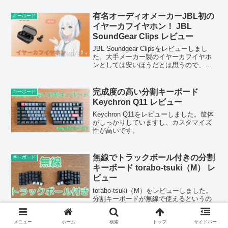
有名オーディオメーカーJBL初の
キーボード
イヤーカフイヤホン！ JBL
SoundGear Clips レビュー
JBL Soundgear Clipsをレビューしまし
た。大手メーカー製のイヤーカフイヤホ
ンとしては安いほうだとは思うので、有
名なメーカーのものを安く手に入れたい
という方には選択肢になると思います。
完成度の高い分割キーボード
キーボード
Keychron Q11 レビュー
Keychron Q11をレビューしました。筐体
がしっかりしていますし、カスタマイズ
性が高いです。
無線でトラックボール付きの分割
キーボード
キーボード torabo-tsuki（M） レ
ビュー
torabo-tsuki（M）をレビューしました。
分割キーボードが無線で使えるというの
はかなり魅力的でしたが、肝心の無線接
続が不安定で、使いにくいと感じてしま
いました。
メニュー
ホーム
検索
トップ
サイドバー