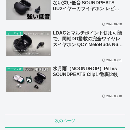
ない深い低音 SOUNDPEATS
UU2イヤーカフイヤホン レビュ
ー【提供 SOUNDPEATS】
2026.04.20
LDACとマルチポイント併用可能
オーディオ
で、同軸DD搭載の完全ワイヤレ
スイヤホン QCY MeloBuds N60
レビュー【提供 QCY】
2026.03.31
水月雨（MOONDROP）Pill vs
オーディオ
SOUNDPEATS Clip1 徹底比較
2026.03.10
次のページ