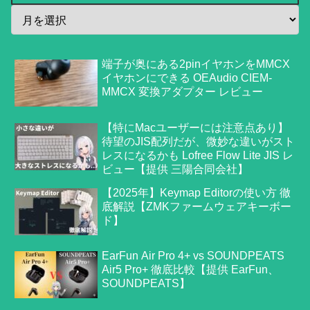
端子が奥にある2pinイヤホンをMMCX
イヤホンにできる OEAudio CIEM-
MMCX 変換アダプター レビュー
【特にMacユーザーには注意点あり】
待望のJIS配列だが、微妙な違いがスト
レスになるかも Lofree Flow Lite JIS レ
ビュー【提供 三陽合同会社】
【2025年】Keymap Editorの使い方 徹
底解説【ZMKファームウェアキーボー
ド】
EarFun Air Pro 4+ vs SOUNDPEATS
Air5 Pro+ 徹底比較【提供 EarFun、
SOUNDPEATS】