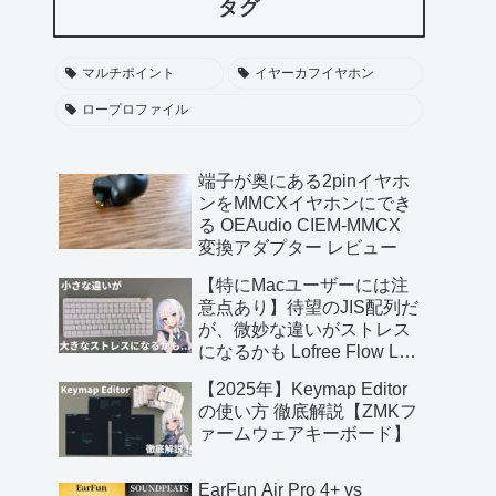
タグ
マルチポイント
イヤーカフイヤホン
ロープロファイル
端子が奥にある2pinイヤホ
ンをMMCXイヤホンにでき
る OEAudio CIEM-MMCX
変換アダプター レビュー
【特にMacユーザーには注
意点あり】待望のJIS配列だ
が、微妙な違いがストレス
になるかも Lofree Flow Lite
JIS レビュー【提供 三陽合
【2025年】Keymap Editor
同会社】
の使い方 徹底解説【ZMKフ
ァームウェアキーボード】
EarFun Air Pro 4+ vs