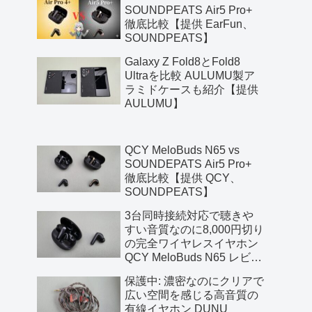
SOUNDPEATS Air5 Pro+
徹底比較【提供 EarFun、
SOUNDPEATS】
Galaxy Z Fold8とFold8
Ultraを比較 AULUMU製ア
ラミドケースも紹介【提供
AULUMU】
QCY MeloBuds N65 vs
SOUNDEPATS Air5 Pro+
徹底比較【提供 QCY、
SOUNDPEATS】
3台同時接続対応で聴きや
すい音質なのに8,000円切り
の完全ワイヤレスイヤホン
QCY MeloBuds N65 レビュ
ー【提供 QCY】
保護中: 濃密なのにクリアで
広い空間を感じる高音質の
有線イヤホン DUNU