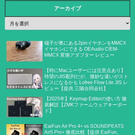
アーカイブ
端子が奥にある2pinイヤホンをMMCX
イヤホンにできる OEAudio CIEM-
MMCX 変換アダプター レビュー
【特にMacユーザーには注意点あり】
待望のJIS配列だが、微妙な違いがスト
レスになるかも Lofree Flow Lite JIS レ
ビュー【提供 三陽合同会社】
【2025年】Keymap Editorの使い方 徹
底解説【ZMKファームウェアキーボー
ド】
EarFun Air Pro 4+ vs SOUNDPEATS
Air5 Pro+ 徹底比較【提供 EarFun、