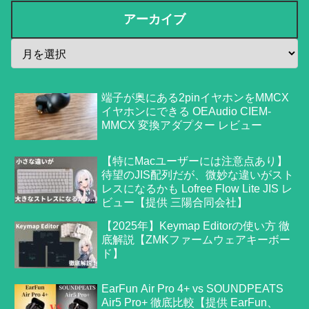
アーカイブ
端子が奥にある2pinイヤホンをMMCX
イヤホンにできる OEAudio CIEM-
MMCX 変換アダプター レビュー
【特にMacユーザーには注意点あり】
待望のJIS配列だが、微妙な違いがスト
レスになるかも Lofree Flow Lite JIS レ
ビュー【提供 三陽合同会社】
【2025年】Keymap Editorの使い方 徹
底解説【ZMKファームウェアキーボー
ド】
EarFun Air Pro 4+ vs SOUNDPEATS
Air5 Pro+ 徹底比較【提供 EarFun、