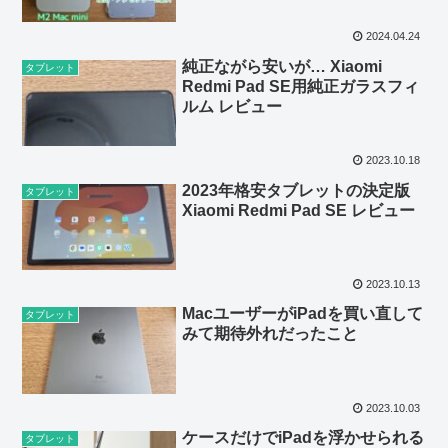
リーを紹介【一部提供
Metapen】
2024.04.24
純正ながら安いが… Xiaomi
タブレット
Redmi Pad SE用純正ガラスフィ
ルム レビュー
2023.10.18
2023年格安タブレットの決定版
タブレット
Xiaomi Redmi Pad SE レビュー
2023.10.13
MacユーザーがiPadを買い直して
タブレット
みて期待外れだったこと
2023.10.03
ケースだけでiPadを浮かせられる
タブレット