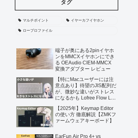
タグ
マルチポイント
イヤーカフイヤホン
ロープロファイル
端子が奥にある2pinイヤホ
ンをMMCXイヤホンにでき
る OEAudio CIEM-MMCX
変換アダプター レビュー
【特にMacユーザーには注
意点あり】待望のJIS配列だ
が、微妙な違いがストレス
になるかも Lofree Flow Lite
JIS レビュー【提供 三陽合
【2025年】Keymap Editor
同会社】
の使い方 徹底解説【ZMKフ
ァームウェアキーボード】
EarFun Air Pro 4+ vs