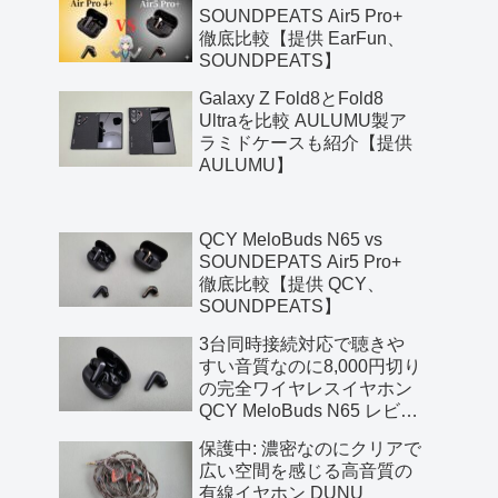
SOUNDPEATS Air5 Pro+
徹底比較【提供 EarFun、
SOUNDPEATS】
Galaxy Z Fold8とFold8
Ultraを比較 AULUMU製ア
ラミドケースも紹介【提供
AULUMU】
QCY MeloBuds N65 vs
SOUNDEPATS Air5 Pro+
徹底比較【提供 QCY、
SOUNDPEATS】
3台同時接続対応で聴きや
すい音質なのに8,000円切り
の完全ワイヤレスイヤホン
QCY MeloBuds N65 レビュ
ー【提供 QCY】
保護中: 濃密なのにクリアで
広い空間を感じる高音質の
有線イヤホン DUNU