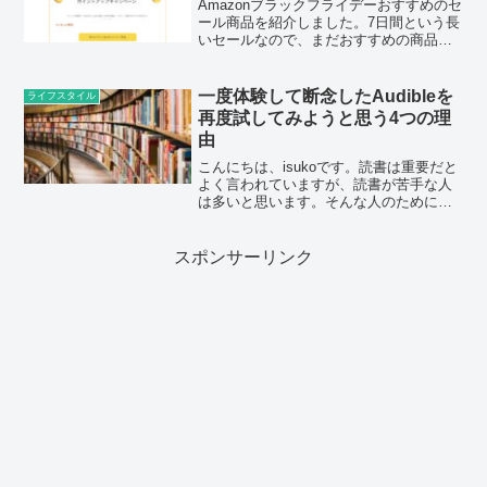
Amazonブラックフライデーおすすめのセ
ール商品を紹介しました。7日間という長
いセールなので、まだおすすめの商品が
あればこの記事に追加していきたいと思
います。
一度体験して断念したAudibleを
ライフスタイル
再度試してみようと思う4つの理
由
こんにちは、isukoです。読書は重要だと
よく言われていますが、読書が苦手な人
は多いと思います。そんな人のために、
本を朗読してくれるオーディオブックが
あります。オーディオブックの配信サー
ビスの1つがAudible（オーディブル）で
スポンサーリンク
す。実は、...