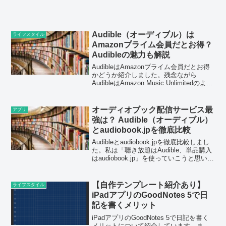
Audible（オーディブル）は
ライフスタイル
Amazonプライム会員だとお得？
Audibleの魅力も解説
AudibleはAmazonプライム会員だとお得
かどうか紹介しました。残念ながら
AudibleはAmazon Music Unlimitedのよう
にプライム会員がお得に利用できるとい
うことはありません。
オーディオブック配信サービス最
アプリ
強は？ Audible（オーディブル）
とaudiobook.jpを徹底比較
Audibleとaudiobook.jpを徹底比較しまし
た。私は「聴き放題はAudible、単品購入
はaudiobook.jp」を使っていこうと思いま
す。
【自作テンプレート紹介あり】
ライフスタイル
iPadアプリのGoodNotes 5で日
記を書くメリット
iPadアプリのGoodNotes 5で日記を書く
メリットについて紹介しています。ま