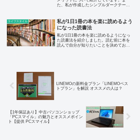
た、私が作成したシンプルダークテーマ
の手帳テンプレートについても紹介して
います。
私が1日1冊の本を楽に読めるよう
ライフスタイル
になった読書法
私が1日1冊の本を楽に読めるようになっ
た読書法を紹介しました。読む前に本を
読んで自分が知りたいことを決めてお
き、記憶しておきたいことを厳選するこ
とで、本を早く読めるようになり、記憶
にも残りやすくなります。
LINEMOの新料金プラン「LINEMOベス
トプラン」を解説 オススメの人は？
【1年保証あり】中古パソコンショップ
「PCスマイル」の魅力とオススメポイン
ト【提供 PCスマイル】