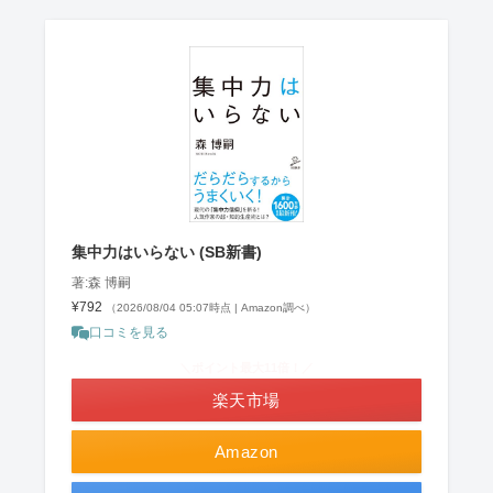
集中力はいらない (SB新書)
著:森 博嗣
¥792
（2026/08/04 05:07時点 | Amazon調べ）
口コミを見る
＼ポイント最大11倍！／
楽天市場
Amazon