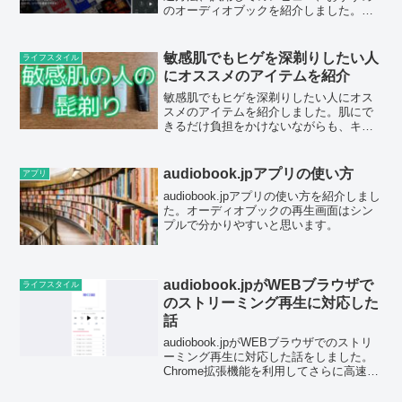
のオーディオブックを紹介しました。無
料体験の申込、解約も簡単ですし、聴き
放題になってかなり活用できるサービス
になりました。
敏感肌でもヒゲを深剃りしたい人
ライフスタイル
にオススメのアイテムを紹介
敏感肌でもヒゲを深剃りしたい人にオス
スメのアイテムを紹介しました。肌にで
きるだけ負担をかけないながらも、キレ
イに剃りたいという人は、今回紹介した
アイテムを試してみてください。
audiobook.jpアプリの使い方
アプリ
audiobook.jpアプリの使い方を紹介しまし
た。オーディオブックの再生画面はシン
プルで分かりやすいと思います。
audiobook.jpがWEBブラウザで
ライフスタイル
のストリーミング再生に対応した
話
audiobook.jpがWEBブラウザでのストリ
ーミング再生に対応した話をしました。
Chrome拡張機能を利用してさらに高速再
生できるようになったのはうれしいで
す。