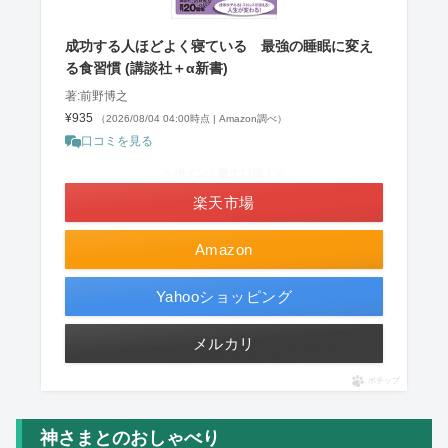
成功する人ほどよく寝ている 最強の睡眠に変え
る食習慣 (講談社＋α新書)
著:前野博之
¥935
（2026/08/04 04:00時点 | Amazon調べ）
口コミを見る
＼ポイント最大11倍！／
楽天市場
Amazon
Yahooショッピング
メルカリ
ポチップ
神さまとのおしゃべり