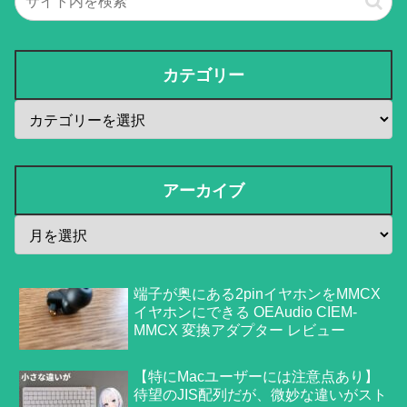
カテゴリー
アーカイブ
端子が奥にある2pinイヤホンをMMCX
イヤホンにできる OEAudio CIEM-
MMCX 変換アダプター レビュー
【特にMacユーザーには注意点あり】
待望のJIS配列だが、微妙な違いがスト