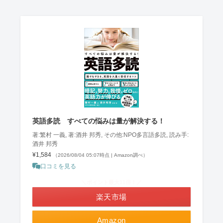
英語多読 すべての悩みは量が解決する！
著:繁村 一義, 著:酒井 邦秀, その他:NPO多言語多読, 読み手:
酒井 邦秀
¥1,584
（2026/08/04 05:07時点 | Amazon調べ）
口コミを見る
＼ポイント最大11倍！／
楽天市場
Amazon