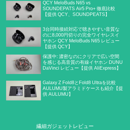
QCY MeloBuds N65 vs
SOUNDEPATS Air5 Pro+ 徹底比較
【提供 QCY、SOUNDPEATS】
3台同時接続対応で聴きやすい音質な
のに8,000円切りの完全ワイヤレスイ
ヤホン QCY MeloBuds N65 レビュー
【提供 QCY】
保護中: 濃密なのにクリアで広い空間
を感じる高音質の有線イヤホン DUNU
DaVinci レビュー【提供 AliExpress】
Galaxy Z Fold8とFold8 Ultraを比較
AULUMU製アラミドケースも紹介【提
供 AULUMU】
繊細ガジェットレビュー