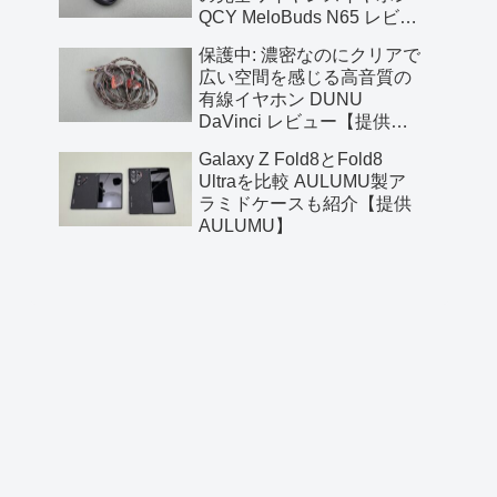
QCY MeloBuds N65 レビュ
ー【提供 QCY】
保護中: 濃密なのにクリアで
広い空間を感じる高音質の
有線イヤホン DUNU
DaVinci レビュー【提供
AliExpress】
Galaxy Z Fold8とFold8
Ultraを比較 AULUMU製ア
ラミドケースも紹介【提供
AULUMU】