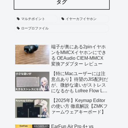
タグ
マルチポイント
イヤーカフイヤホン
ロープロファイル
端子が奥にある2pinイヤホ
ンをMMCXイヤホンにでき
る OEAudio CIEM-MMCX
変換アダプター レビュー
【特にMacユーザーには注
意点あり】待望のJIS配列だ
が、微妙な違いがストレス
になるかも Lofree Flow Lite
JIS レビュー【提供 三陽合
【2025年】Keymap Editor
同会社】
の使い方 徹底解説【ZMKフ
ァームウェアキーボード】
EarFun Air Pro 4+ vs