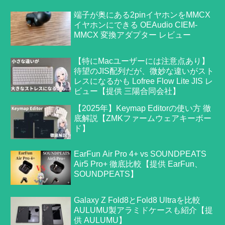
端子が奥にある2pinイヤホンをMMCX
イヤホンにできる OEAudio CIEM-
MMCX 変換アダプター レビュー
【特にMacユーザーには注意点あり】
待望のJIS配列だが、微妙な違いがスト
レスになるかも Lofree Flow Lite JIS レ
ビュー【提供 三陽合同会社】
【2025年】Keymap Editorの使い方 徹
底解説【ZMKファームウェアキーボー
ド】
EarFun Air Pro 4+ vs SOUNDPEATS
Air5 Pro+ 徹底比較【提供 EarFun、
SOUNDPEATS】
Galaxy Z Fold8とFold8 Ultraを比較
AULUMU製アラミドケースも紹介【提
供 AULUMU】