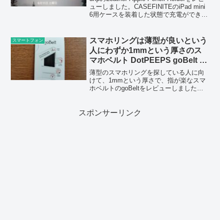
ューしました。CASEFINITEのiPad mini
6用ケースを装着した状態で充電ができる
のは非常に良かったです。
スマホリングは薄型が良いという
スマートフォン
人にわずか1mmという厚さのス
マホベルト DotPEEPS goBelt レ
ビュー
薄型のスマホリングを探している人に向
けて、1mmという厚さで、指が楽なスマ
ホベルトのgoBeltをレビューしました。
ワイヤレス充電にも対応しており、非常
に便利な商品です。
スポンサーリンク