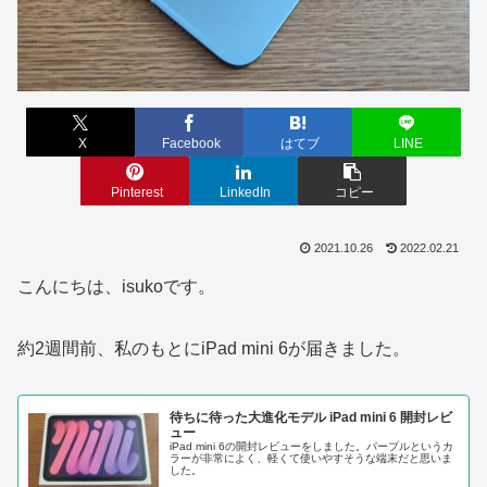
X
Facebook
はてブ
LINE
Pinterest
LinkedIn
コピー
2021.10.26
2022.02.21
こんにちは、isukoです。
約2週間前、私のもとにiPad mini 6が届きました。
待ちに待った大進化モデル iPad mini 6 開封レビ
ュー
iPad mini 6の開封レビューをしました。パープルというカ
ラーが非常によく、軽くて使いやすそうな端末だと思いま
した。