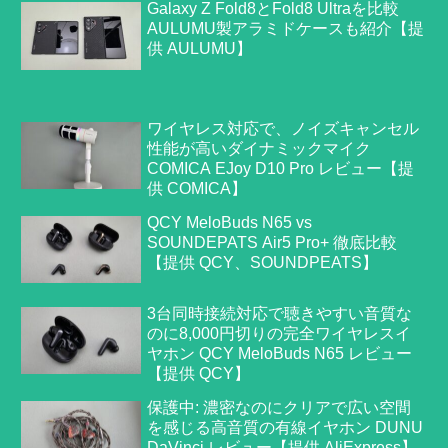
Galaxy Z Fold8とFold8 Ultraを比較
AULUMU製アラミドケースも紹介【提
供 AULUMU】
ワイヤレス対応で、ノイズキャンセル
性能が高いダイナミックマイク
COMICA EJoy D10 Pro レビュー【提
供 COMICA】
QCY MeloBuds N65 vs
SOUNDEPATS Air5 Pro+ 徹底比較
【提供 QCY、SOUNDPEATS】
3台同時接続対応で聴きやすい音質な
のに8,000円切りの完全ワイヤレスイ
ヤホン QCY MeloBuds N65 レビュー
【提供 QCY】
保護中: 濃密なのにクリアで広い空間
を感じる高音質の有線イヤホン DUNU
DaVinci レビュー【提供 AliExpress】