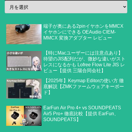
端子が奥にある2pinイヤホンをMMCX
イヤホンにできる OEAudio CIEM-
MMCX 変換アダプター レビュー
【特にMacユーザーには注意点あり】
待望のJIS配列だが、微妙な違いがスト
レスになるかも Lofree Flow Lite JIS レ
ビュー【提供 三陽合同会社】
【2025年】Keymap Editorの使い方 徹
底解説【ZMKファームウェアキーボー
ド】
EarFun Air Pro 4+ vs SOUNDPEATS
Air5 Pro+ 徹底比較【提供 EarFun、
SOUNDPEATS】