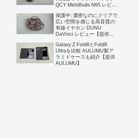
QCY MeloBuds N65 レビュ
ー【提供 QCY】
保護中: 濃密なのにクリアで
広い空間を感じる高音質の
有線イヤホン DUNU
DaVinci レビュー【提供
AliExpress】
Galaxy Z Fold8とFold8
Ultraを比較 AULUMU製ア
ラミドケースも紹介【提供
AULUMU】