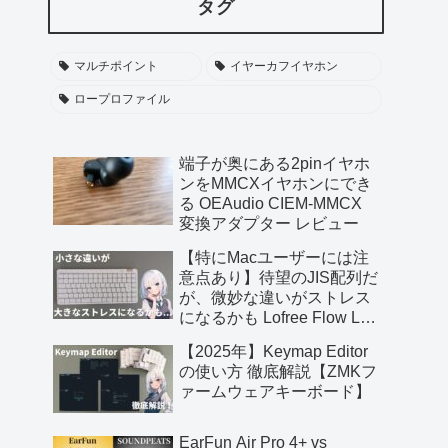
タグ
マルチポイント
イヤーカフイヤホン
ロープロファイル
端子が奥にある2pinイヤホ
ンをMMCXイヤホンにでき
る OEAudio CIEM-MMCX
変換アダプター レビュー
【特にMacユーザーには注
意点あり】待望のJIS配列だ
が、微妙な違いがストレス
になるかも Lofree Flow Lite
JIS レビュー【提供 三陽合
【2025年】Keymap Editor
同会社】
の使い方 徹底解説【ZMKフ
ァームウェアキーボード】
EarFun Air Pro 4+ vs