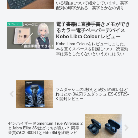
いる理由について紹介しています。英字
配列の印字がある、英字とかなの切り替
えが楽なのは非常に便利です。
電子書籍に直接手書きメモができ
タブレット
るカラー電子ペーパーデバイス
Kobo Libra Colour レビュー
Kobo Libra Colourをレビューしました。
本を置くスペースを削減しつつ、読書効
率は落としたくないという方には良い選
択肢です。
ラムダッシュの3枚刃と5枚刃の違いはど
れほどか 3枚刃ラムダッシュ ES-CST2S-
K 開封レビュー
ゼンハイザー Momentum True Wireless 2
とJabra Elite 85tはどっちが良い？ 同等
音質のCX 400BTとElite 85tを比較レビュ
ー