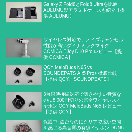
Galaxy Z Fold8とFold8 Ultraを比較
AULUMU製アラミドケースも紹介【提
供 AULUMU】
ワイヤレス対応で、ノイズキャンセル
性能が高いダイナミックマイク
COMICA EJoy D10 Pro レビュー【提
供 COMICA】
QCY MeloBuds N65 vs
SOUNDEPATS Air5 Pro+ 徹底比較
【提供 QCY、SOUNDPEATS】
3台同時接続対応で聴きやすい音質な
のに8,000円切りの完全ワイヤレスイ
ヤホン QCY MeloBuds N65 レビュー
【提供 QCY】
保護中: 濃密なのにクリアで広い空間
を感じる高音質の有線イヤホン DUNU