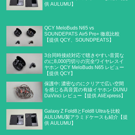
供 AULUMU】
QCY MeloBuds N65 vs
SOUNDEPATS Air5 Pro+ 徹底比較
【提供 QCY、SOUNDPEATS】
3台同時接続対応で聴きやすい音質な
のに8,000円切りの完全ワイヤレスイ
ヤホン QCY MeloBuds N65 レビュー
【提供 QCY】
保護中: 濃密なのにクリアで広い空間
を感じる高音質の有線イヤホン DUNU
DaVinci レビュー【提供 AliExpress】
Galaxy Z Fold8とFold8 Ultraを比較
AULUMU製アラミドケースも紹介【提
供 AULUMU】