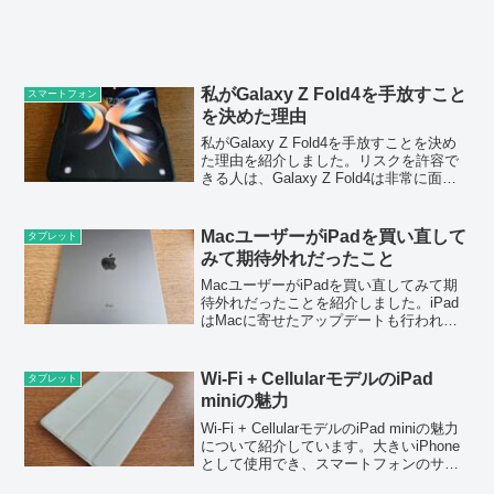
私がGalaxy Z Fold4を手放すこと
スマートフォン
を決めた理由
私がGalaxy Z Fold4を手放すことを決め
た理由を紹介しました。リスクを許容で
きる人は、Galaxy Z Fold4は非常に面白
い使い勝手なので一度使ってみてほしい
です。
MacユーザーがiPadを買い直して
タブレット
みて期待外れだったこと
MacユーザーがiPadを買い直してみて期
待外れだったことを紹介しました。iPad
はMacに寄せたアップデートも行われて
いますが、現状Macの代わりにはなりま
せんし、Androidタブレットとの機能的な
違いも大きくないと感じました。
Wi-Fi + CellularモデルのiPad
タブレット
miniの魅力
Wi-Fi + CellularモデルのiPad miniの魅力
について紹介しています。大きいiPhone
として使用でき、スマートフォンのサブ
端末としても優秀です。