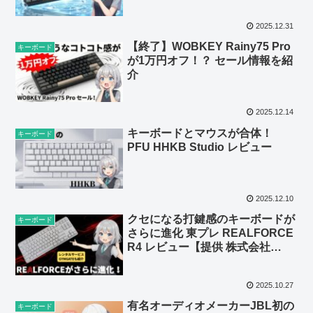
2025.12.31
【終了】WOBKEY Rainy75 Pro
キーボード
が1万円オフ！？ セール情報を紹
介
2025.12.14
キーボードとマウスが合体！
キーボード
PFU HHKB Studio レビュー
2025.12.10
クセになる打鍵感のキーボードが
キーボード
さらに進化 東プレ REALFORCE
R4 レビュー【提供 株式会社
Muscle Holdings】
2025.10.27
有名オーディオメーカーJBL初の
キーボード