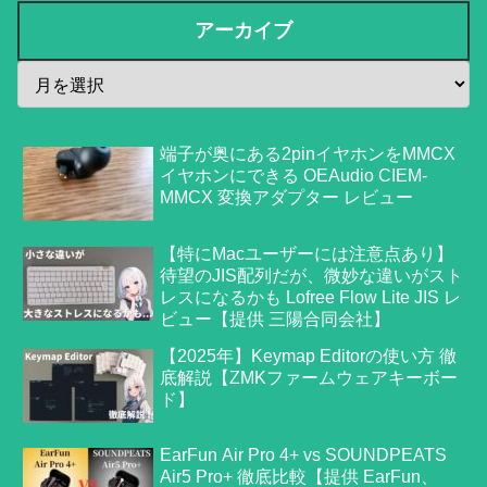
アーカイブ
端子が奥にある2pinイヤホンをMMCX
イヤホンにできる OEAudio CIEM-
MMCX 変換アダプター レビュー
【特にMacユーザーには注意点あり】
待望のJIS配列だが、微妙な違いがスト
レスになるかも Lofree Flow Lite JIS レ
ビュー【提供 三陽合同会社】
【2025年】Keymap Editorの使い方 徹
底解説【ZMKファームウェアキーボー
ド】
EarFun Air Pro 4+ vs SOUNDPEATS
Air5 Pro+ 徹底比較【提供 EarFun、