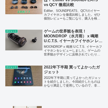
vs QCY 徹底比較
Edifier、SOUNDPEATS、QCYのイヤー
カフイヤホンを徹底比較しました。ぜひ
個別レビューもご覧になり、購入を検討
してください。
ゲームの世界観を表現！
ガジェット
MOONDROP（水月雨） x 鳴潮
U.C.T.S. イヤーカフイヤホン レビ
ュー
MOONDROP x 鳴潮 U.C.T.S. イヤーカフ
イヤホンをレビューしました。ゲームの
世界観がデザインに反映されていたり、
音声ガイドもゲームのキャラクターとい
うことで、特別感は強いです。
2022年下半期 買ってよかったガ
ガジェット
ジェット
2022年下半期に買ってよかったガジェッ
トを紹介しました。今回紹介したものは
かなり満足して使用しているので、非常
におすすめできる製品です。