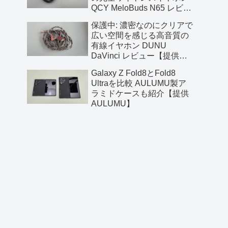
QCY MeloBuds N65 レビュ
ー【提供 QCY】
保護中: 濃密なのにクリアで
広い空間を感じる高音質の
有線イヤホン DUNU
DaVinci レビュー【提供
AliExpress】
Galaxy Z Fold8とFold8
Ultraを比較 AULUMU製ア
ラミドケースも紹介【提供
AULUMU】