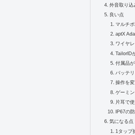
外音取り込
良い点
マルチポ
aptX Ad
ワイヤレ
Tailor
付属品が
バッテリ
操作を変
ゲーミン
片耳で使
IP67
気になる点
1タップ