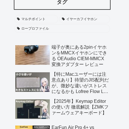
タグ
マルチポイント
イヤーカフイヤホン
ロープロファイル
端子が奥にある2pinイヤホ
ンをMMCXイヤホンにでき
る OEAudio CIEM-MMCX
変換アダプター レビュー
【特にMacユーザーには注
意点あり】待望のJIS配列だ
が、微妙な違いがストレス
になるかも Lofree Flow Lite
JIS レビュー【提供 三陽合
【2025年】Keymap Editor
同会社】
の使い方 徹底解説【ZMKフ
ァームウェアキーボード】
EarFun Air Pro 4+ vs