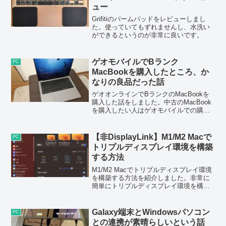
ュー
Grifitiのパームパッドをレビューしまし
た。使っていてもずれませんし、水洗い
ができるというのが非常に良いです。
ゲオモバイルでBランク
PC
MacBookを購入したところ、か
なりの良品だった話
ゲオオンラインでBランクのMacBookを
購入した話をしました。中古のMacBook
を購入したい人はゲオモバイルでの購入
を検討してみてはいかがでしょうか。
【非DisplayLink】M1/M2 Macで
PC
トリプルディスプレイ環境を構築
する方法
M1/M2 Macでトリプルディスプレイ環境
を構築する方法を紹介しました。非常に
簡単にトリプルディスプレイ環境を構築
することができました。
Galaxy端末とWindowsパソコン
PC
との連携が素晴らしいという話