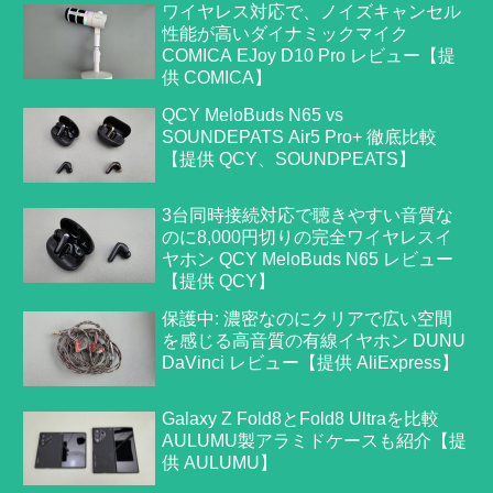
ワイヤレス対応で、ノイズキャンセル
性能が高いダイナミックマイク
COMICA EJoy D10 Pro レビュー【提
供 COMICA】
QCY MeloBuds N65 vs
SOUNDEPATS Air5 Pro+ 徹底比較
【提供 QCY、SOUNDPEATS】
3台同時接続対応で聴きやすい音質な
のに8,000円切りの完全ワイヤレスイ
ヤホン QCY MeloBuds N65 レビュー
【提供 QCY】
保護中: 濃密なのにクリアで広い空間
を感じる高音質の有線イヤホン DUNU
DaVinci レビュー【提供 AliExpress】
Galaxy Z Fold8とFold8 Ultraを比較
AULUMU製アラミドケースも紹介【提
供 AULUMU】