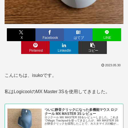
X
Facebook
はてブ
LINE
Pinterest
LinkedIn
コピー
2023.05.30
こんにちは、isukoです。
私はLogicoolのMX Master 3Sを使用してきました。
ついに静音クリックになった多機能マウス ロジ
クール MX MASTER 3S レビュー
ロジクール MX MASTER 3Sをレビューしました。これま
でMagic Trackpadを使ってきましたが、MX MASTER 3S
が静音クリックを採用したことで、カスタマイズの幅が広
いMX MASTER 3Sに移行できそうだと感じました。