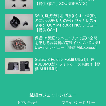
【提供 QCY、SOUNDPEATS】
3台同時接続対応で聴きやすい音質な
のに8,000円切りの完全ワイヤレスイ
ヤホン QCY MeloBuds N65 レビュー
【提供 QCY】
保護中: 濃密なのにクリアで広い空間
を感じる高音質の有線イヤホン DUNU
DaVinci レビュー【提供 AliExpress】
Galaxy Z Fold8とFold8 Ultraを比較
AULUMU製アラミドケースも紹介【提
供 AULUMU】
繊細ガジェットレビュー
お問い合わせ
プライバシーポリシー