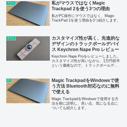
率的に作業できます。
私がマウスではなくMagic
マウス
Trackpad 2を使う3つの理由
私がPC操作にマウスではなく、Magic
TrackPad 2を使う理由を3つ紹介します。
カスタマイズ性が高く、先進的な
マウス
デザインのトラックボールデバイ
ス Keychron Nape Pro レビュー
Keychron Nape Proをレビューしました。
カスタマイズ性が高いながら、1万円前半
という価格なので、トラックボールデバ
イス単体として使うのは良い点が多いと
思います。
Magic TrackpadをWindowsで使
PC
う方法 Bluetooth対応なのに無料
で使える
Magic TrackpadをWindowsで使用する方
法を順に説明し、良い点、気になる点に
ついても紹介します。