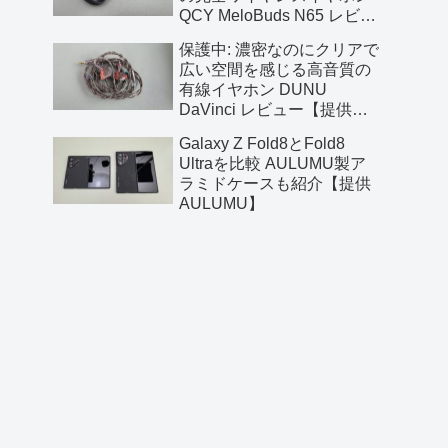
QCY MeloBuds N65 レビュ
ー【提供 QCY】
保護中: 濃密なのにクリアで
広い空間を感じる高音質の
有線イヤホン DUNU
DaVinci レビュー【提供
AliExpress】
Galaxy Z Fold8とFold8
Ultraを比較 AULUMU製ア
ラミドケースも紹介【提供
AULUMU】