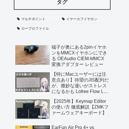
タグ
マルチポイント
イヤーカフイヤホン
ロープロファイル
端子が奥にある2pinイヤホ
ンをMMCXイヤホンにでき
る OEAudio CIEM-MMCX
変換アダプター レビュー
【特にMacユーザーには注
意点あり】待望のJIS配列だ
が、微妙な違いがストレス
になるかも Lofree Flow Lite
JIS レビュー【提供 三陽合
【2025年】Keymap Editor
同会社】
の使い方 徹底解説【ZMKフ
ァームウェアキーボード】
EarFun Air Pro 4+ vs