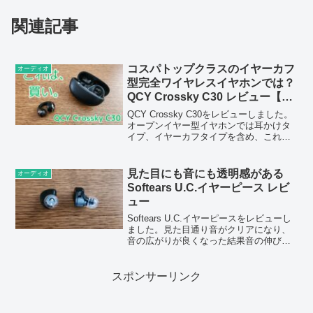
関連記事
コスパトップクラスのイヤーカフ
オーディオ
型完全ワイヤレスイヤホンでは？
QCY Crossky C30 レビュー【提
供 QCY】
QCY Crossky C30をレビューしました。
オープンイヤー型イヤホンでは耳かけタ
イプ、イヤーカフタイプを含め、これま
でレビューしてきた中で音質はトップク
ラスだと思いました。
見た目にも音にも透明感がある
オーディオ
Softears U.C.イヤーピース レビ
ュー
Softears U.C.イヤーピースをレビューし
ました。見た目通り音がクリアになり、
音の広がりが良くなった結果音の伸びが
良くなった印象です。
スポンサーリンク