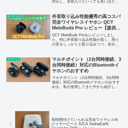
対応し、全部入りといっても良いほどの
機能を持つようになりました。
外音取り込み性能優秀の高コスパ
オーディオ
完全ワイヤレスイヤホン QCY
MeloBuds Pro レビュー【提供
QCY】
QCY MeloBuds Proをレビューしまし
た。特に外音取り込み性能が高く、周り
の音をしっかりと取り込みつつ、自分の
声もこもりません。
マルチポイント（2台同時接続、3
オーディオ
台同時接続）対応のBluetoothイ
ヤホンのおすすめ
マルチポイント（2台同時接続、3台同時
接続）対応のBluetoothイヤホンのおすす
めを、私が使用してきた中から紹介しま
した。完全ワイヤレスイヤホン、ワイヤ
レスイヤホン、Bluetoothレシーバーな
ど、様々な選択肢があるので、試してみ
てください。
長時間付けていられる完全ワイヤレス向
けイヤーピース AZLA SednaEarfit