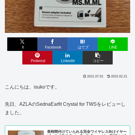
X
Facebook
はてブ
LINE
Pinterest
LinkedIn
コピー
2021.07.01
2022.02.21
こんにちは、isukoです。
先日、AZLAのSednaEarfit Crystal for TWSをレビューし
ました。
長時間付けていられる完全ワイヤレス向けイヤー