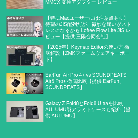
MMCX 変換アダプター レビュー
【特にMacユーザーには注意点あり】
待望のJIS配列だが、微妙な違いがスト
レスになるかも Lofree Flow Lite JIS レ
ビュー【提供 三陽合同会社】
【2025年】Keymap Editorの使い方 徹
底解説【ZMKファームウェアキーボー
ド】
EarFun Air Pro 4+ vs SOUNDPEATS
Air5 Pro+ 徹底比較【提供 EarFun、
SOUNDPEATS】
Galaxy Z Fold8とFold8 Ultraを比較
AULUMU製アラミドケースも紹介【提
供 AULUMU】