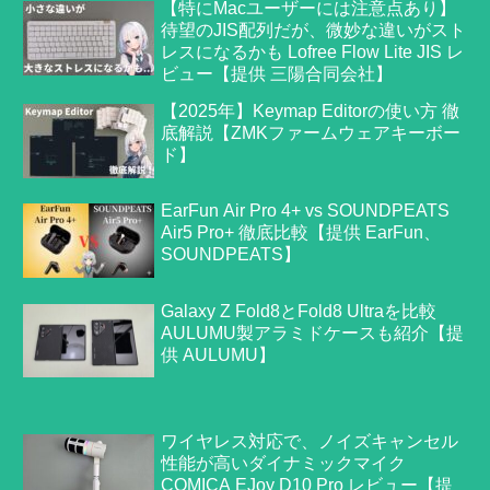
【特にMacユーザーには注意点あり】
待望のJIS配列だが、微妙な違いがスト
レスになるかも Lofree Flow Lite JIS レ
ビュー【提供 三陽合同会社】
【2025年】Keymap Editorの使い方 徹
底解説【ZMKファームウェアキーボー
ド】
EarFun Air Pro 4+ vs SOUNDPEATS
Air5 Pro+ 徹底比較【提供 EarFun、
SOUNDPEATS】
Galaxy Z Fold8とFold8 Ultraを比較
AULUMU製アラミドケースも紹介【提
供 AULUMU】
ワイヤレス対応で、ノイズキャンセル
性能が高いダイナミックマイク
COMICA EJoy D10 Pro レビュー【提