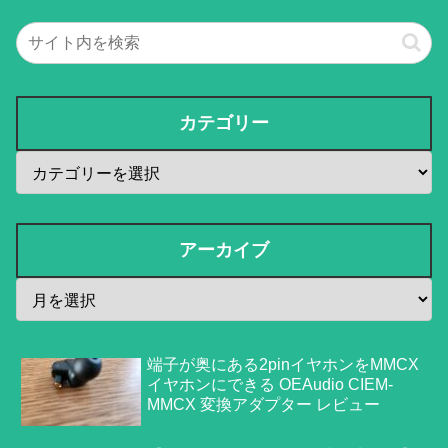
カテゴリー
アーカイブ
端子が奥にある2pinイヤホンをMMCX
イヤホンにできる OEAudio CIEM-
MMCX 変換アダプター レビュー