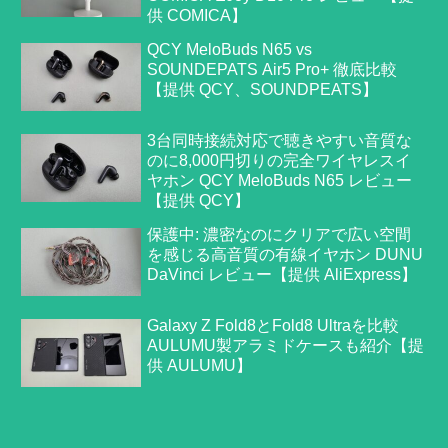
供 COMICA】
QCY MeloBuds N65 vs
SOUNDEPATS Air5 Pro+ 徹底比較
【提供 QCY、SOUNDPEATS】
3台同時接続対応で聴きやすい音質な
のに8,000円切りの完全ワイヤレスイ
ヤホン QCY MeloBuds N65 レビュー
【提供 QCY】
保護中: 濃密なのにクリアで広い空間
を感じる高音質の有線イヤホン DUNU
DaVinci レビュー【提供 AliExpress】
Galaxy Z Fold8とFold8 Ultraを比較
AULUMU製アラミドケースも紹介【提
供 AULUMU】