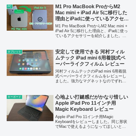
だと思いました。
M1 Pro MacBook ProからM2
PC
Mac mini + iPad Air 5に移行した
理由とiPadに使っているアクセサ
リーを紹介【一部提供
M1 Pro MacBook ProからM2 Mac mini +
Metapen】
iPad Air 5に移行した理由と、iPadに使っ
ているアクセサリーを紹介しました。価
格的には同じ程度で、手書きメモ環境も
構築できたので良かったです。
安定して使用できる 河村フィル
タブレット
ムテック iPad mini 6用着脱式ペ
ーパーライクフィルム レビュー
河村フィルムテックのiPad mini 6用着脱
式ペーパーライクフィルムをレビューし
ました。強力なマグネットなのでずれに
くく、ガラスフィルムの上に使用しても
違和感が少ないです。
心地よい打鍵感だがかなり惜しい
キーボード
Apple iPad Pro 11インチ用
Magic Keyboard レビュー
Apple iPad Pro 11インチ用Magic
Keyboardをレビューしました。同じ形状
でMacで使えるようになってほしいと思
いました。