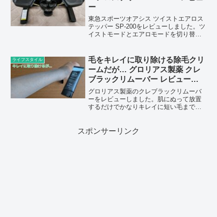
ー
東急スポーツオアシス ツイストエアロス
テッパー SP-200をレビューしました。ツ
イストモードとエアロモードを切り替え
て使用できるので、筋トレと有酸素運動
をどちらも行うことができます。
毛をキレイに取り除ける除毛クリ
ライフスタイル
ームだが… グロリアス製薬 クレ
ブラックリムーバー レビュー
【提供 グロリアス製薬】
グロリアス製薬のクレブラックリムーバ
ーをレビューしました。肌にぬって放置
するだけでかなりキレイに短い毛まで処
理できました。
スポンサーリンク