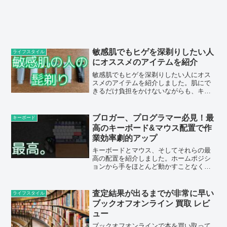
敏感肌でもヒゲを深剃りしたい人
ライフスタイル
にオススメのアイテムを紹介
敏感肌でもヒゲを深剃りしたい人にオス
スメのアイテムを紹介しました。肌にで
きるだけ負担をかけないながらも、キレ
イに剃りたいという人は、今回紹介した
アイテムを試してみてください。
ブロガー、プログラマー必見！最
キーボード
高のキーボード&マウス配置で作
業効率劇的アップ
キーボードとマウス、そしてそれらの最
高の配置を紹介しました。ホームポジシ
ョンから手をほとんど動かすことなく、
快適に作業をおこなえるようになりまし
た。
査定結果が出るまでが非常に早い
ライフスタイル
ブックオフオンライン 買取 レビ
ュー
ブックオフオンラインで本を買い取って