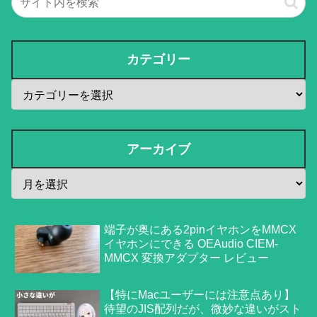
カテゴリー
アーカイブ
端子が奥にある2pinイヤホンをMMCX
イヤホンにできる OEAudio CIEM-
MMCX 変換アダプター レビュー
【特にMacユーザーには注意点あり】
待望のJIS配列だが、微妙な違いがスト