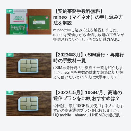
ポートを活用してみてはいかがでしょう
か。
【契約事務手数料無料】
SIM
mineo（マイネオ）の申し込み方
法を解説
mineoの申し込み方法を解説しました。
mineoは安価ながら通信し放題のプランが
提供されていたり、他にない魅力があり
ます。
【2023年8月】eSIM発行・再発行
SIM
時の手数料一覧
eSIM再発行時の手数料の一覧を紹介しま
した。eSIMを複数の端末で頻繁に切り替
えて使いたいという人は大手キャリアや
サブブランドのプランを申し込むのが良
いと思います。
【2022年5月】10GB/月、高速の
SIM
通信プランを比較 おすすめは？
今回は、毎月10GB程度使用する人におす
すめの高速通信プランを比較しました。
UQ mobile、ahamo、LINEMOが選択肢に
なると思います。