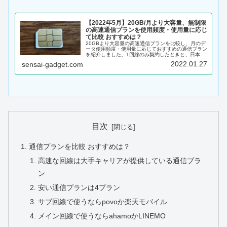
【2022年5月】20GB/月より大容量、無制限
の高速通信プランを使用頻度・使用量に応じ
て比較 おすすめは？
20GBより大容量の高速通信プランを比較し、月のデ
ータ使用頻度・使用量に応じておすすめの通信プラン
を紹介しました。1回線のみ契約したときと、日本通
信SIMかHISモバイル、LINEMOをメイン回線にした
2022.01.27
sensai-gadget.com
ときの最安プランを紹介したので、ぜひ参考にしてく
ださい。
目次
通信プランを比較 おすすめは？
高速な回線は大手キャリアが提供している通信プラ
ン
安い通信プランは4プラン
サブ回線で使うならpovoか楽天モバイル
メイン回線で使うならahamoかLINEMO