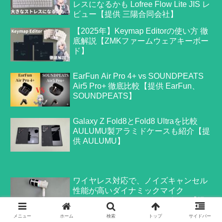
レスになるかも Lofree Flow Lite JIS レ
ビュー【提供 三陽合同会社】
【2025年】Keymap Editorの使い方 徹
底解説【ZMKファームウェアキーボー
ド】
EarFun Air Pro 4+ vs SOUNDPEATS
Air5 Pro+ 徹底比較【提供 EarFun、
SOUNDPEATS】
Galaxy Z Fold8とFold8 Ultraを比較
AULUMU製アラミドケースも紹介【提
供 AULUMU】
ワイヤレス対応で、ノイズキャンセル
性能が高いダイナミックマイク
COMICA EJoy D10 Pro レビュー【提
供 COMICA】
メニュー
ホーム
検索
トップ
サイドバー