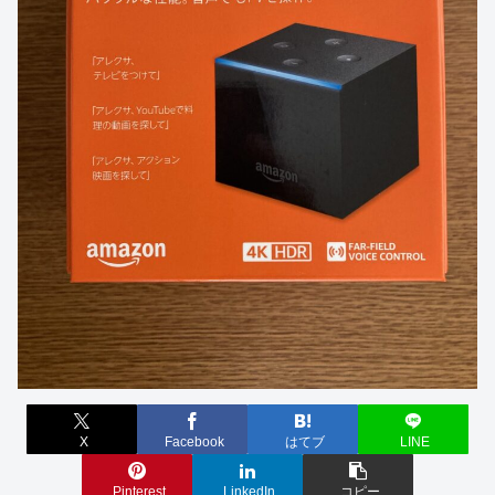
X
Facebook
はてブ
LINE
Pinterest
LinkedIn
コピー