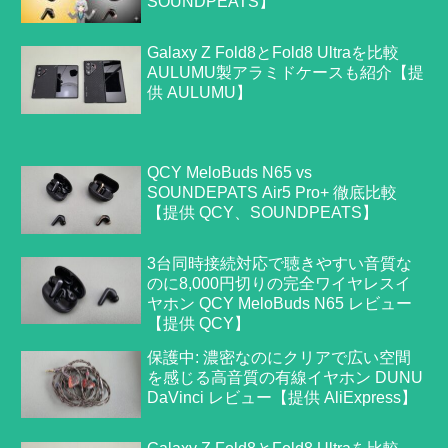
SOUNDPEATS】
Galaxy Z Fold8とFold8 Ultraを比較
AULUMU製アラミドケースも紹介【提
供 AULUMU】
QCY MeloBuds N65 vs
SOUNDEPATS Air5 Pro+ 徹底比較
【提供 QCY、SOUNDPEATS】
3台同時接続対応で聴きやすい音質な
のに8,000円切りの完全ワイヤレスイ
ヤホン QCY MeloBuds N65 レビュー
【提供 QCY】
保護中: 濃密なのにクリアで広い空間
を感じる高音質の有線イヤホン DUNU
DaVinci レビュー【提供 AliExpress】