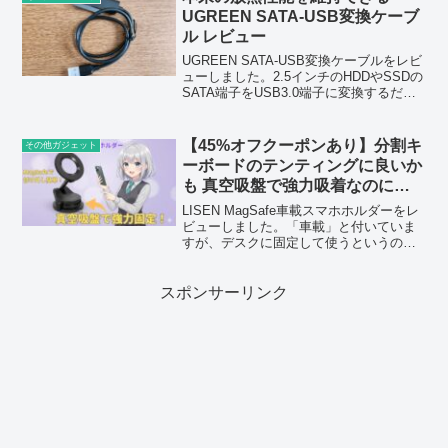
UGREEN SATA-USB変換ケーブ
ル レビュー
UGREEN SATA-USB変換ケーブルをレビ
ューしました。2.5インチのHDDやSSDの
SATA端子をUSB3.0端子に変換するだけ
というシンプルなものなので、放熱性能
は非常に高いです。
【45%オフクーポンあり】分割キ
その他ガジェット
ーボードのテンティングに良いか
も 真空吸盤で強力吸着なのに取
り外しも簡単！ LISEN MagSafe
LISEN MagSafe車載スマホホルダーをレ
車載スマホホルダー レビュー
ビューしました。「車載」と付いていま
すが、デスクに固定して使うというのも
【提供 LISEN】
良いのではないかと思いました。
スポンサーリンク