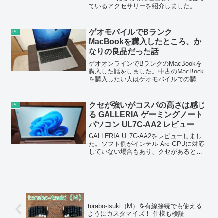
ているアクセサリーを紹介しました。価
格的には同じ程度で、手書きメモ環境も
構築できたので良かったです。
ゲオモバイルでBランク
PC
MacBookを購入したところ、か
なりの良品だった話
ゲオオンラインでBランクのMacBookを
購入した話をしました。中古のMacBook
を購入したい人はゲオモバイルでの購入
を検討してみてはいかがでしょうか。
クセが強いがコスパの高さは感じ
PC
る GALLERIA ゲーミングノート
パソコン UL7C-AA2 レビュー
GALLERIA UL7C-AA2をレビューしまし
た。ソフト側がインテル Arc GPUに対応
していない場合もあり、クセがあると感
じましたが、コストパフォーマンスは高
いです。
torabo-tsuki（M）を有線接続でも使える
ようにカスタマイズ！ 仕様も検証