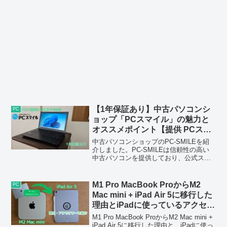
【1年保証あり】中古パソコンシ
PC
ョップ「PCスマイル」の魅力と
オススメポイント【提供 PCスマ
イル】
中古パソコンショップのPC-SMILEを紹
介しました。PC-SMILEは信頼性の高い
中古パソコンを提供しており、公式スト
アで購入すると1年保証がついたり、モデ
ルを選べたり、メリットがあります。
M1 Pro MacBook ProからM2
PC
Mac mini + iPad Air 5に移行した
理由とiPadに使っているアクセサ
リーを紹介【一部提供
M1 Pro MacBook ProからM2 Mac mini +
Metapen】
iPad Air 5に移行した理由と、iPadに使っ