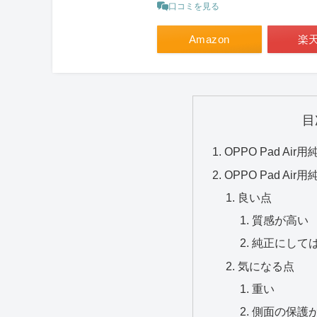
口コミを見る
Amazon
楽
目
OPPO Pad A
OPPO Pad A
良い点
質感が高い
純正にして
気になる点
重い
側面の保護