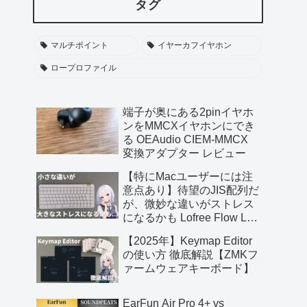
タグ
マルチポイント
イヤーカフイヤホン
ロープロファイル
端子が奥にある2pinイヤホ
ンをMMCXイヤホンにでき
る OEAudio CIEM-MMCX
変換アダプター レビュー
【特にMacユーザーには注
意点あり】待望のJIS配列だ
が、微妙な違いがストレス
になるかも Lofree Flow Lite
JIS レビュー【提供 三陽合
【2025年】Keymap Editor
同会社】
の使い方 徹底解説【ZMKフ
ァームウェアキーボード】
EarFun Air Pro 4+ vs