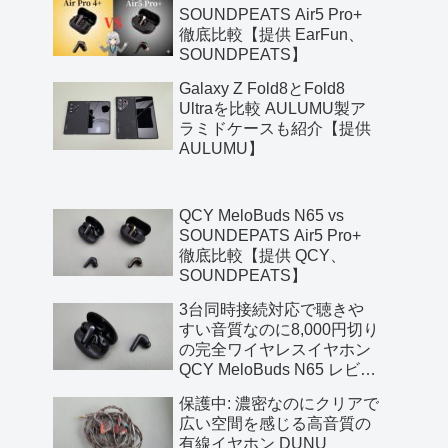
SOUNDPEATS Air5 Pro+
徹底比較【提供 EarFun、
SOUNDPEATS】
Galaxy Z Fold8とFold8
Ultraを比較 AULUMU製ア
ラミドケースも紹介【提供
AULUMU】
QCY MeloBuds N65 vs
SOUNDEPATS Air5 Pro+
徹底比較【提供 QCY、
SOUNDPEATS】
3台同時接続対応で聴きや
すい音質なのに8,000円切り
の完全ワイヤレスイヤホン
QCY MeloBuds N65 レビュ
ー【提供 QCY】
保護中: 濃密なのにクリアで
広い空間を感じる高音質の
有線イヤホン DUNU