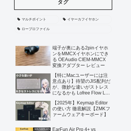
タグ
マルチポイント
イヤーカフイヤホン
ロープロファイル
端子が奥にある2pinイヤホ
ンをMMCXイヤホンにでき
る OEAudio CIEM-MMCX
変換アダプター レビュー
【特にMacユーザーには注
意点あり】待望のJIS配列だ
が、微妙な違いがストレス
になるかも Lofree Flow Lite
JIS レビュー【提供 三陽合
【2025年】Keymap Editor
同会社】
の使い方 徹底解説【ZMKフ
ァームウェアキーボード】
EarFun Air Pro 4+ vs