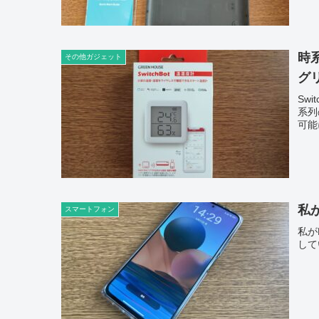
時
その他ガジェット
グリ
Sw
系列
可能
私が
スマートフォン
私が
して