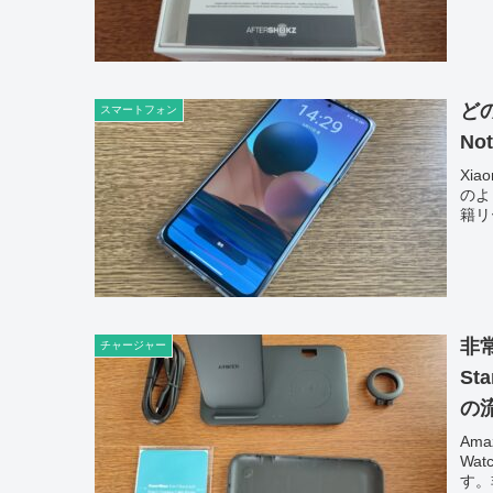
どの
スマートフォン
No
Xi
のよ
籍リ
非常
チャージャー
St
の
Ama
Wa
す。