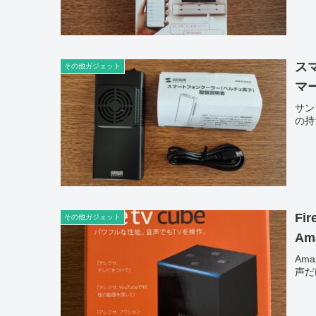
ス
その他ガジェット
マ
サン
の持
Fi
その他ガジェット
Am
Am
声だ