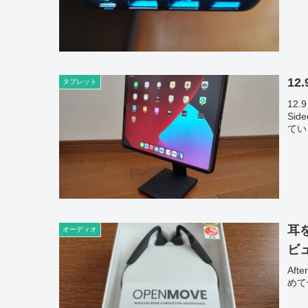
12
タブレット
12
Si
てい
耳を
オーディオ
ビ
Af
めて