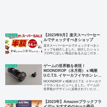
【2023年9月】楽天スーパーセー
ガジェット
ルでチェックすべきショップ
楽天スーパーセールでチェックすべきシ
ョップを紹介しました。紹介したショッ
プの中にほしい商品がある人はこのタイ
ミングが特におすすめです。
ゲームの世界観を表現！
ガジェット
MOONDROP（水月雨） x 鳴潮
U.C.T.S. イヤーカフイヤホン レビ
ュー
MOONDROP x 鳴潮 U.C.T.S. イヤーカフ
イヤホンをレビューしました。ゲームの
世界観がデザインに反映されていたり、
音声ガイドもゲームのキャラクターとい
うことで、特別感は強いです。
【2023年】Amazonブラックフラ
ガジェット
イデー おすすめのセール商品