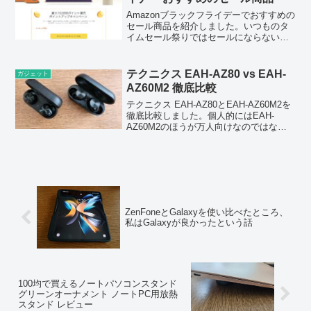
Amazonブラックフライデーでおすすめの
セール商品を紹介しました。いつものタ
イムセール祭りではセールにならないよ
うな商品も多数セール価格になっている
ので、いろいろと探してみるのが良いと
思います。
テクニクス EAH-AZ80 vs EAH-
ガジェット
AZ60M2 徹底比較
テクニクス EAH-AZ80とEAH-AZ60M2を
徹底比較しました。個人的にはEAH-
AZ60M2のほうが万人向けなのではない
かと感じました。
ZenFoneとGalaxyを使い比べたところ、
私はGalaxyが良かったという話
100均で買えるノートパソコンスタンド
グリーンオーナメント ノートPC用放熱
スタンド レビュー